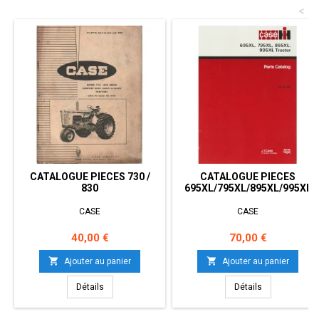
<
CATALOGUE PIECES 730 /
CATALOGUE PIECES
830
695XL/795XL/895XL/995XL
CASE
CASE
Prix
Prix
40,00 €
70,00 €


Ajouter au panier
Ajouter au panier
Détails
Détails