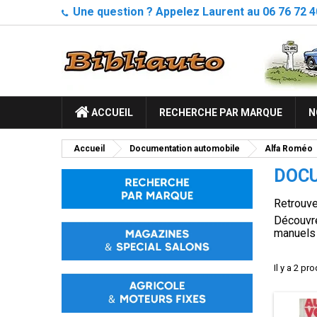
Une question ? Appelez Laurent au 06 76 72 4
ACCUEIL
RECHERCHE PAR MARQUE
N
Accueil
Documentation automobile
Alfa Roméo
DOCU
Retrouve
Découvre
manuels 
Il y a 2 pro