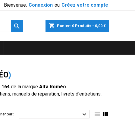
Bienvenue,
Connexion
ou
Créez votre compte

shopping_cart
Panier:
0
Produits - 0,00 €
ÉO
)
 164
de la marque
Alfa Roméo
.
ens, manuels de réparation, livrets d'entretiens,



rier par :