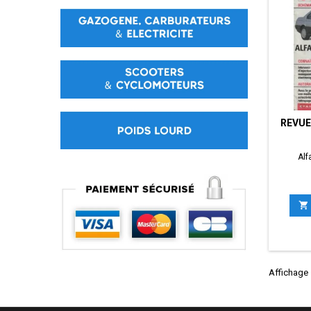
REVUE
Alf

Affichage 1