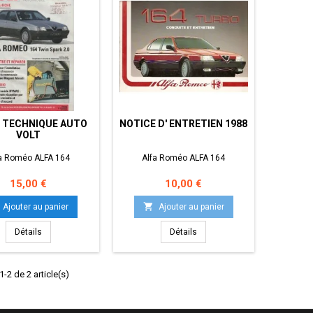
 TECHNIQUE AUTO
NOTICE D' ENTRETIEN 1988
VOLT
a Roméo ALFA 164
Alfa Roméo ALFA 164
Prix
Prix
15,00 €
10,00 €

Ajouter au panier
Ajouter au panier
Détails
Détails
-2 de 2 article(s)