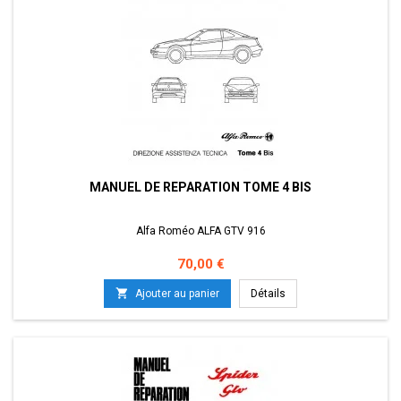
MANUEL DE REPARATION TOME 4 BIS
Alfa Roméo ALFA GTV 916
Prix
70,00 €

Ajouter au panier
Détails