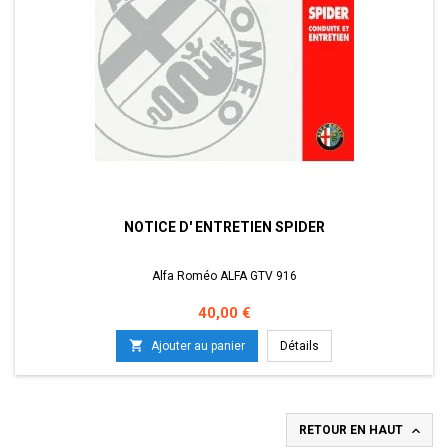
NOTICE D' ENTRETIEN SPIDER
Alfa Roméo ALFA GTV 916
Prix
40,00 €

Ajouter au panier
Détails

RETOUR EN HAUT