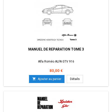
MANUEL DE REPARATION TOME 3
Alfa Roméo ALFA GTV 916
Prix
80,00 €

Ajouter au panier
Détails