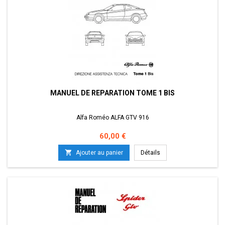
MANUEL DE REPARATION TOME 1 BIS
Alfa Roméo ALFA GTV 916
Prix
60,00 €

Ajouter au panier
Détails