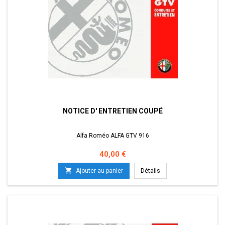
NOTICE D' ENTRETIEN COUPÉ
Alfa Roméo ALFA GTV 916
Prix
40,00 €

Ajouter au panier
Détails