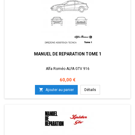
MANUEL DE REPARATION TOME 1
Alfa Roméo ALFA GTV 916
Prix
60,00 €

Ajouter au panier
Détails