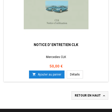
NOTICE D' ENTRETIEN CLK
Mercedes CLK
Prix
50,00 €

Ajouter au panier
Détails

RETOUR EN HAUT