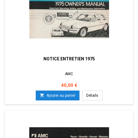
NOTICE ENTRETIEN 1975
AMC
Prix
40,00 €

Ajouter au panier
Détails