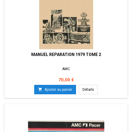
MANUEL REPARATION 1979 TOME 2
AMC
Prix
70,00 €

Ajouter au panier
Détails