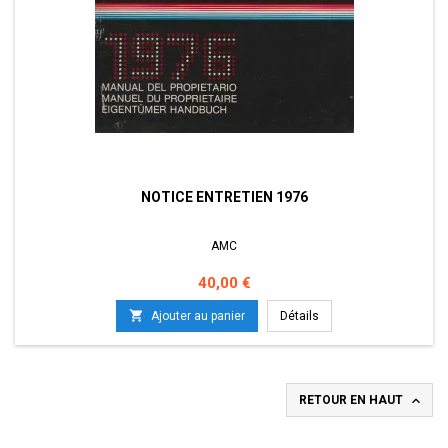
NOTICE ENTRETIEN 1976
AMC
Prix
40,00 €

Ajouter au panier
Détails

RETOUR EN HAUT