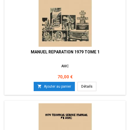
MANUEL REPARATION 1979 TOME 1
AMC
Prix
70,00 €

Ajouter au panier
Détails