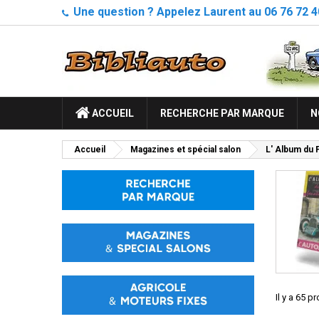
Une question ? Appelez Laurent au 06 76 72 4
ACCUEIL
RECHERCHE PAR MARQUE
N
Accueil
Magazines et spécial salon
L' Album du 
Il y a 65 p