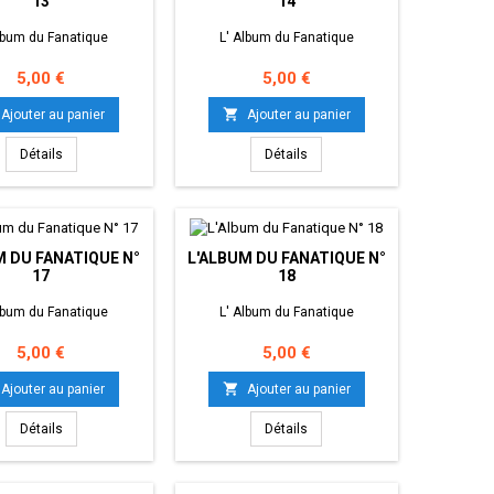
13
14
lbum du Fanatique
L' Album du Fanatique
Prix
Prix
5,00 €
5,00 €

Ajouter au panier
Ajouter au panier
Détails
Détails
M DU FANATIQUE N°
L'ALBUM DU FANATIQUE N°
17
18
lbum du Fanatique
L' Album du Fanatique
Prix
Prix
5,00 €
5,00 €

Ajouter au panier
Ajouter au panier
Détails
Détails