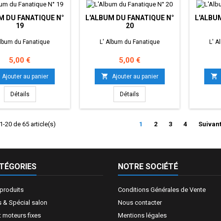
M DU FANATIQUE N°
L'ALBUM DU FANATIQUE N°
L'ALBU
19
20
Album du Fanatique
L' Album du Fanatique
L' A
Prix
Prix
5,00 €
5,00 €


Ajouter au panier
Ajouter au panier
Détails
Détails
1-20 de 65 article(s)
1
2
3
4
Suivan
TÉGORIES
NOTRE SOCIÉTÉ
produits
Conditions Générales de Vente
 & Spécial salon
Nous contacter
t moteurs fixes
Mentions légales