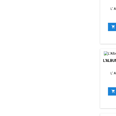
L' 

L'ALBU
L' 
