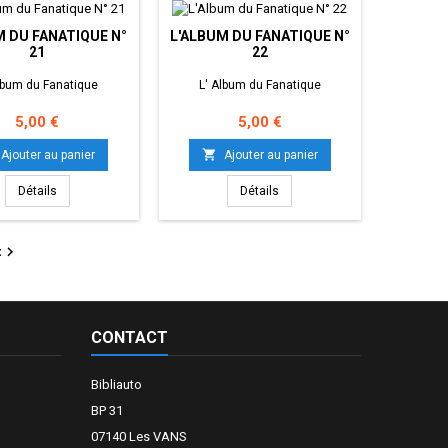
M DU FANATIQUE N°
L'ALBUM DU FANATIQUE N°
21
22
lbum du Fanatique
L' Album du Fanatique
Prix
Prix
5,00 €
5,00 €

Ajouter au panier
Ajouter au panier
Détails
Détails

t
CONTACT
Bibliauto
BP 31
07140 Les VANS