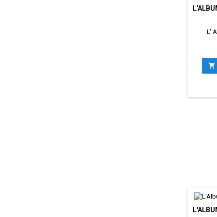
L'ALBU
L' 

L'ALBU