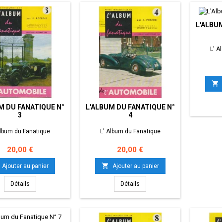
L'ALBU
L' A

M DU FANATIQUE N°
L'ALBUM DU FANATIQUE N°
3
4
Album du Fanatique
L' Album du Fanatique
Prix
Prix
20,00 €
20,00 €

Ajouter au panier
Ajouter au panier
Détails
Détails