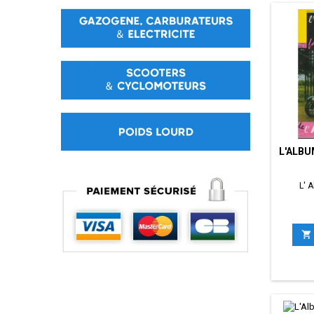
L'ALBU
L' 
