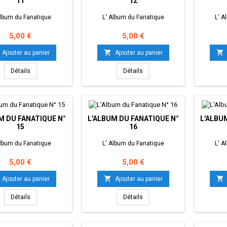
11
12
Album du Fanatique
L' Album du Fanatique
L' A
Prix
Prix
5,00 €
5,00 €


Ajouter au panier
Ajouter au panier
Détails
Détails
M DU FANATIQUE N°
L'ALBUM DU FANATIQUE N°
L'ALBU
15
16
Album du Fanatique
L' Album du Fanatique
L' A
Prix
Prix
5,00 €
5,00 €


Ajouter au panier
Ajouter au panier
Détails
Détails