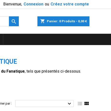
Bienvenue,
Connexion
ou
Créez votre compte

shopping_cart
Panier:
0
Produits - 0,00 €
TIQUE
 du Fanatique
, tels que présentés ci-dessous.



rier par :