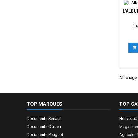
L'ALBU
L' 

Affichage 
TOP MARQUES
TOP CA
Documents Renault
Nouveaux 
Documents Citroen
Magazines
Documents Peugeot
Agricole e