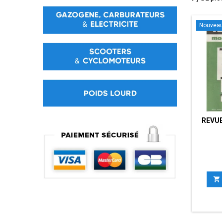
Nouvea
REVUE
