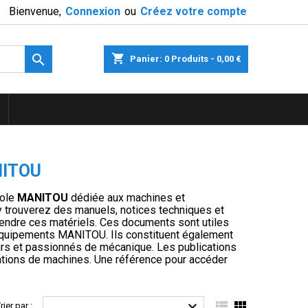
Bienvenue,
Connexion
ou
Créez votre compte

shopping_cart
Panier:
0
Produits - 0,00 €
ITOU
cole
MANITOU
dédiée aux machines et
 trouverez des manuels, notices techniques et
ndre ces matériels. Ces documents sont utiles
 d’équipements MANITOU. Ils constituent également
urs et passionnés de mécanique. Les publications
tions de machines. Une référence pour accéder



rier par :