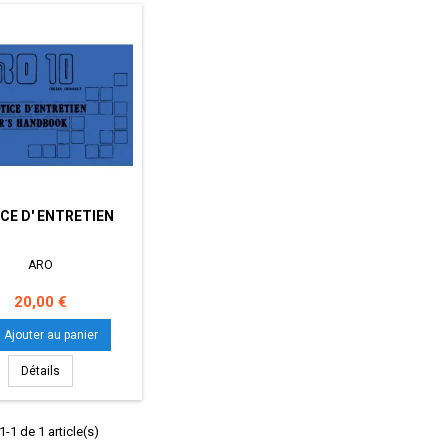
CE D' ENTRETIEN
ARO
Prix
20,00 €
Ajouter au panier
Détails
-1 de 1 article(s)