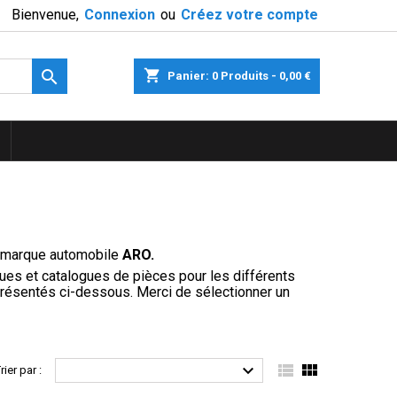
Bienvenue,
Connexion
ou
Créez votre compte

shopping_cart
Panier:
0
Produits - 0,00 €
a marque automobile
ARO.
ues et catalogues de pièces pour les différents
résentés ci-dessous. Merci de sélectionner un



rier par :