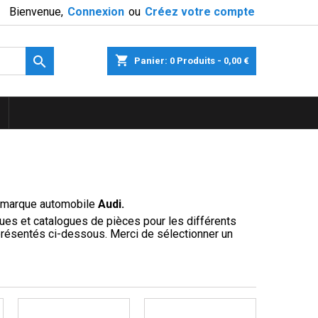
Bienvenue,
Connexion
ou
Créez votre compte

shopping_cart
Panier:
0
Produits - 0,00 €
a marque automobile
Audi.
ues et catalogues de pièces pour les différents
présentés ci-dessous. Merci de sélectionner un