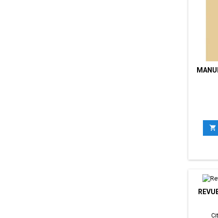
MANUE

REVUE
Ci