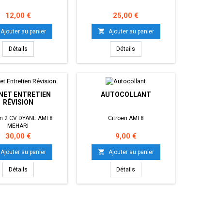
Prix
Prix
12,00 €
25,00 €

Ajouter au panier
Ajouter au panier
Détails
Détails
NET ENTRETIEN
AUTOCOLLANT
RÉVISION
en 2 CV DYANE AMI 8
Citroen AMI 8
MEHARI
Prix
Prix
30,00 €
9,00 €

Ajouter au panier
Ajouter au panier
Détails
Détails