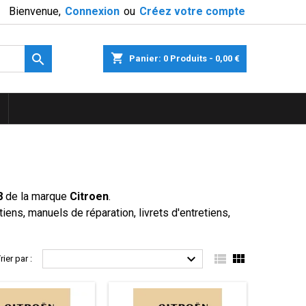
Bienvenue,
Connexion
ou
Créez votre compte

shopping_cart
Panier:
0
Produits - 0,00 €
8
de la marque
Citroen
.
ens, manuels de réparation, livrets d'entretiens,



rier par :