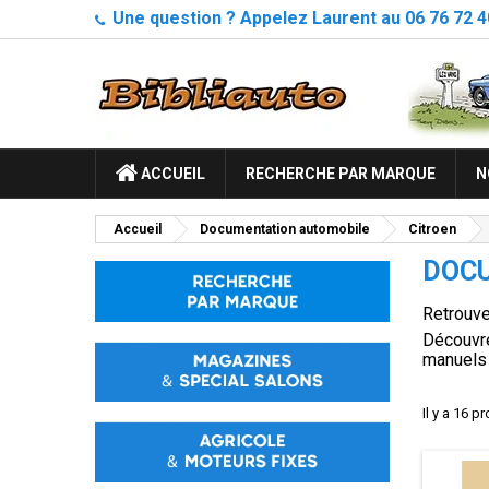
Une question ? Appelez Laurent au 06 76 72 4
ACCUEIL
RECHERCHE PAR MARQUE
N
Accueil
Documentation automobile
Citroen
DOCU
Retrouve
Découvre
manuels 
Il y a 16 p