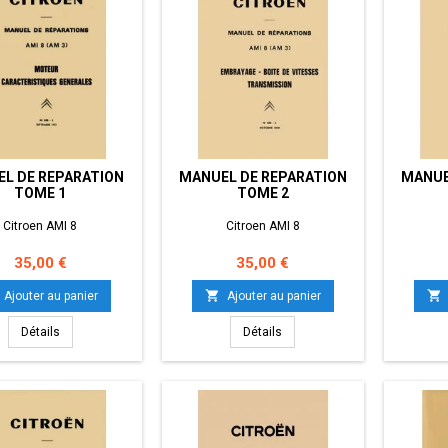
L DE REPARATION
MANUEL DE REPARATION
MANUE
TOME 1
TOME 2
Citroen AMI 8
Citroen AMI 8
Prix
Prix
35,00 €
35,00 €


Ajouter au panier
Ajouter au panier
Détails
Détails