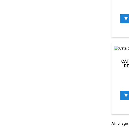

CAT
DE

Affichage 