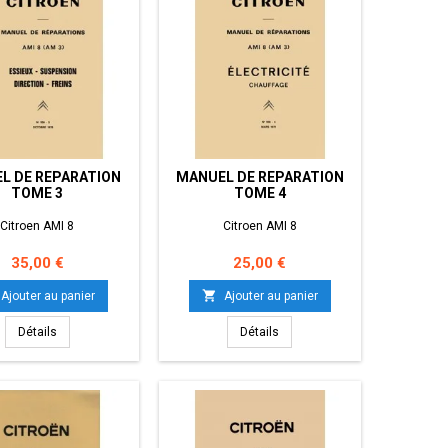
L DE REPARATION
MANUEL DE REPARATION
TOME 3
TOME 4
Citroen AMI 8
Citroen AMI 8
Prix
Prix
35,00 €
25,00 €

Ajouter au panier
Ajouter au panier
Détails
Détails