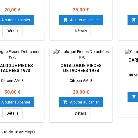
Prix
Prix
20,00 €
25,00 €


Ajouter au panier
Ajouter au panier
Détails
Détails
CAR
ALOGUE PIECES
CATALOGUE PIECES
TACHÉES 1973
DETACHÉES 1978
Citro
Citroen AMI 8
Citroen AMI 8
Prix
Prix
50,00 €
20,00 €


Ajouter au panier
Ajouter au panier
Détails
Détails
1-16 de 16 article(s)