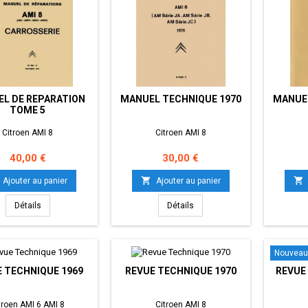
L DE REPARATION
MANUEL TECHNIQUE 1970
MANUEL
TOME 5
Citroen AMI 8
Citroen AMI 8
Prix
Prix
40,00 €
30,00 €


Ajouter au panier
Ajouter au panier
Détails
Détails
Nouveau
 TECHNIQUE 1969
REVUE TECHNIQUE 1970
REVUE
troen AMI 6 AMI 8
Citroen AMI 8