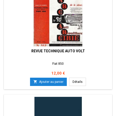
REVUE TECHNIQUE AUTO VOLT
Fiat 850
Prix
12,00 €

Ajouter au panier
Détails