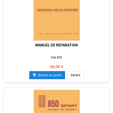
MANUEL DE REPARATION
Fiat 850
Prix
60,00 €

Ajouter au panier
Détails