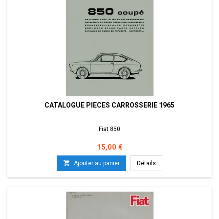
CATALOGUE PIECES CARROSSERIE 1965
Fiat 850
Prix
15,00 €

Ajouter au panier
Détails