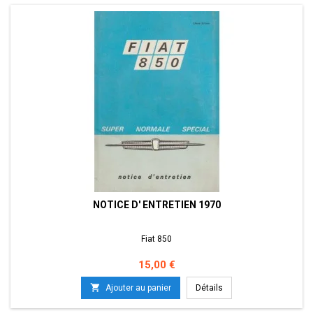
NOTICE D' ENTRETIEN 1970
Fiat 850
Prix
15,00 €

Ajouter au panier
Détails