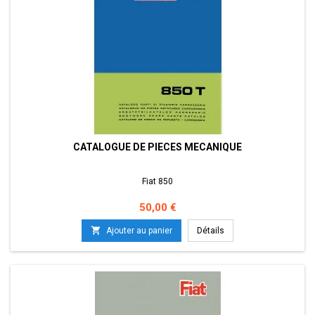
CATALOGUE DE PIECES MECANIQUE
Fiat 850
Prix
50,00 €

Ajouter au panier
Détails