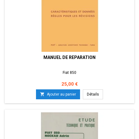
MANUEL DE REPARATION
Fiat 850
Prix
25,00 €

Ajouter au panier
Détails