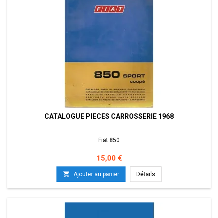
CATALOGUE PIECES CARROSSERIE 1968
Fiat 850
Prix
15,00 €

Ajouter au panier
Détails