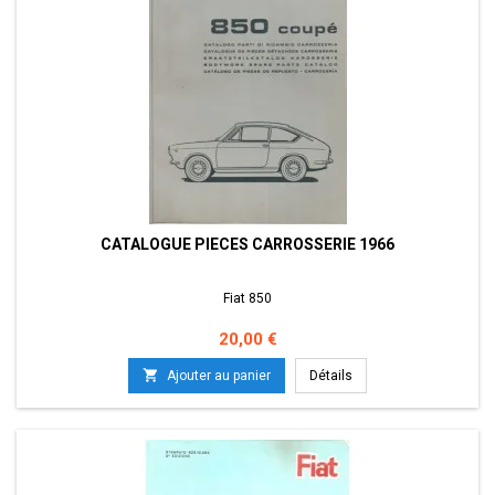
CATALOGUE PIECES CARROSSERIE 1966
Fiat 850
Prix
20,00 €

Ajouter au panier
Détails