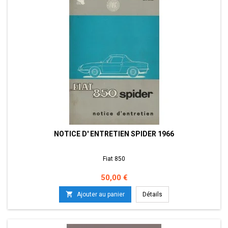
NOTICE D' ENTRETIEN SPIDER 1966
Fiat 850
Prix
50,00 €

Ajouter au panier
Détails