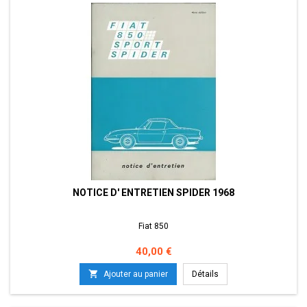
NOTICE D' ENTRETIEN SPIDER 1968
Fiat 850
Prix
40,00 €

Ajouter au panier
Détails