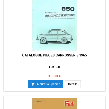
CATALOGUE PIECES CARROSSERIE 1965
Fiat 850
Prix
15,00 €

Ajouter au panier
Détails