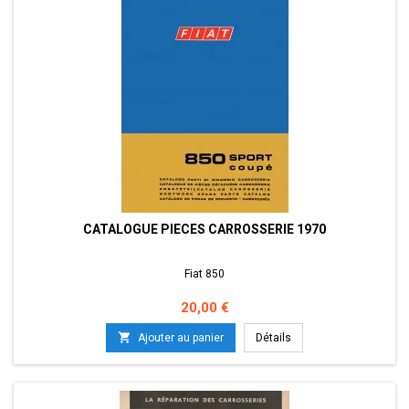
CATALOGUE PIECES CARROSSERIE 1970
Fiat 850
Prix
20,00 €

Ajouter au panier
Détails