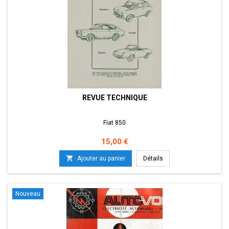
REVUE TECHNIQUE
Fiat 850
Prix
15,00 €

Ajouter au panier
Détails
Nouveau