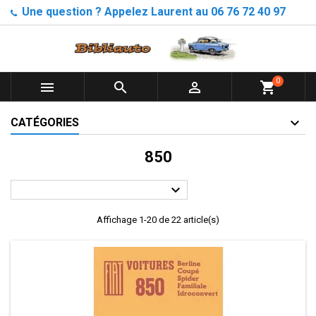
Une question ? Appelez Laurent au 06 76 72 40 97
0



shopping_cart
CATÉGORIES
850

Affichage 1-20 de 22 article(s)