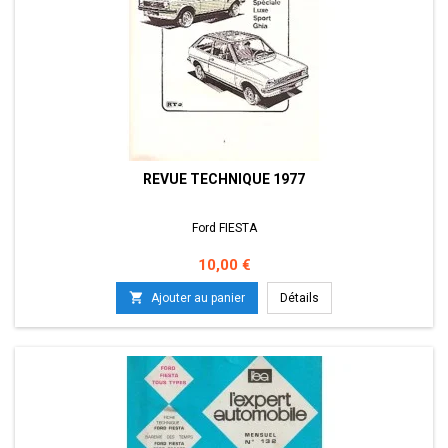
REVUE TECHNIQUE 1977
Ford FIESTA
Prix
10,00 €

Ajouter au panier
Détails