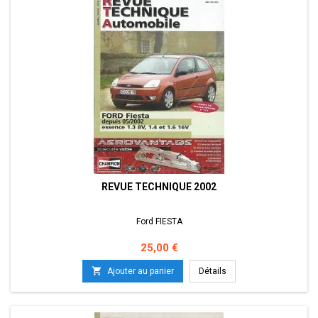
REVUE TECHNIQUE 2002
Ford FIESTA
Prix
25,00 €

Ajouter au panier
Détails