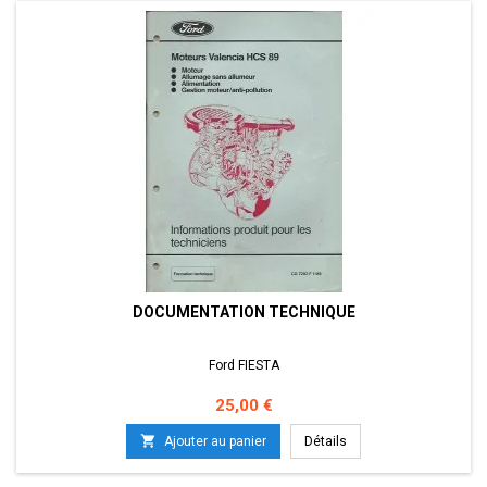
DOCUMENTATION TECHNIQUE
Ford FIESTA
Prix
25,00 €

Ajouter au panier
Détails