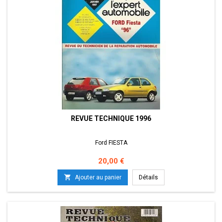
REVUE TECHNIQUE 1996
Ford FIESTA
Prix
20,00 €

Ajouter au panier
Détails