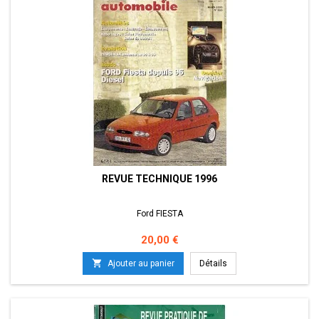
REVUE TECHNIQUE 1996
Ford FIESTA
Prix
20,00 €

Ajouter au panier
Détails