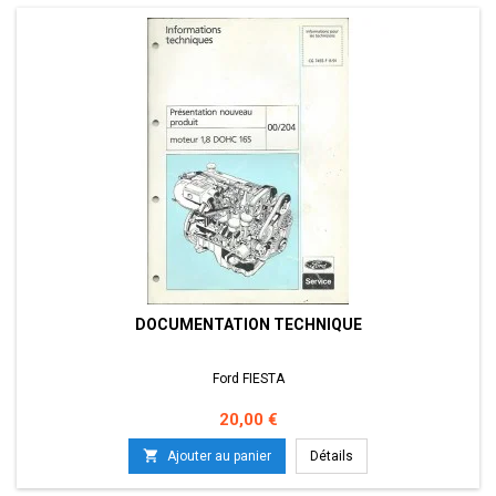
DOCUMENTATION TECHNIQUE
Ford FIESTA
Prix
20,00 €

Ajouter au panier
Détails