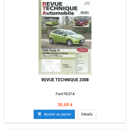
REVUE TECHNIQUE 2008
Ford FIESTA
Prix
30,00 €

Ajouter au panier
Détails