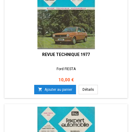
REVUE TECHNIQUE 1977
Ford FIESTA
Prix
10,00 €

Ajouter au panier
Détails