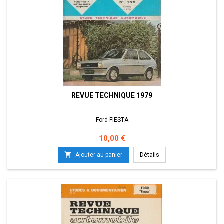
REVUE TECHNIQUE 1979
Ford FIESTA
Prix
10,00 €

Ajouter au panier
Détails