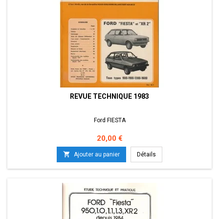
REVUE TECHNIQUE 1983
Ford FIESTA
Prix
20,00 €

Ajouter au panier
Détails