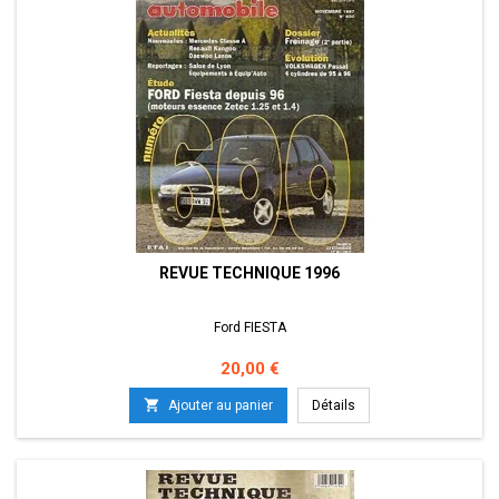
REVUE TECHNIQUE 1996
Ford FIESTA
Prix
20,00 €

Ajouter au panier
Détails