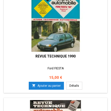
REVUE TECHNIQUE 1990
Ford FIESTA
Prix
15,00 €

Ajouter au panier
Détails