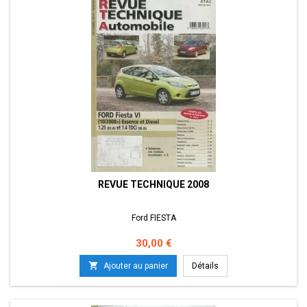
REVUE TECHNIQUE 2008
Ford FIESTA
Prix
30,00 €

Ajouter au panier
Détails