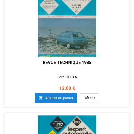
REVUE TECHNIQUE 1985
Ford FIESTA
Prix
12,00 €

Ajouter au panier
Détails