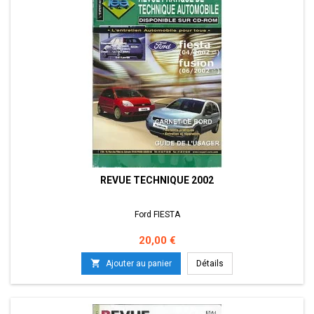
REVUE TECHNIQUE 2002
Ford FIESTA
Prix
20,00 €

Ajouter au panier
Détails