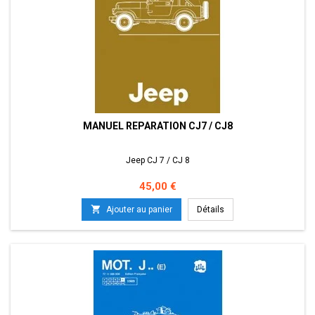
MANUEL REPARATION CJ7 / CJ8
Jeep CJ 7 / CJ 8
Prix
45,00 €

Ajouter au panier
Détails