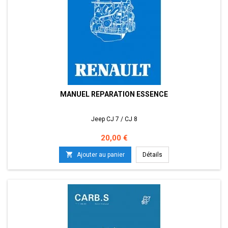
MANUEL REPARATION ESSENCE
Jeep CJ 7 / CJ 8
Prix
20,00 €

Ajouter au panier
Détails