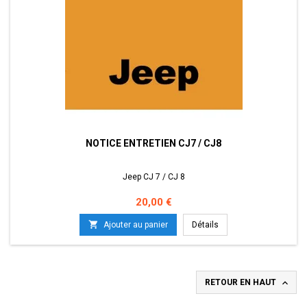
NOTICE ENTRETIEN CJ7 / CJ8
Jeep CJ 7 / CJ 8
Prix
20,00 €

Ajouter au panier
Détails

RETOUR EN HAUT