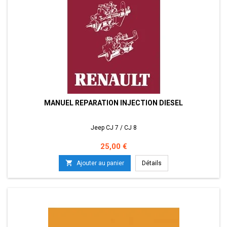
MANUEL REPARATION INJECTION DIESEL
Jeep CJ 7 / CJ 8
Prix
25,00 €

Ajouter au panier
Détails