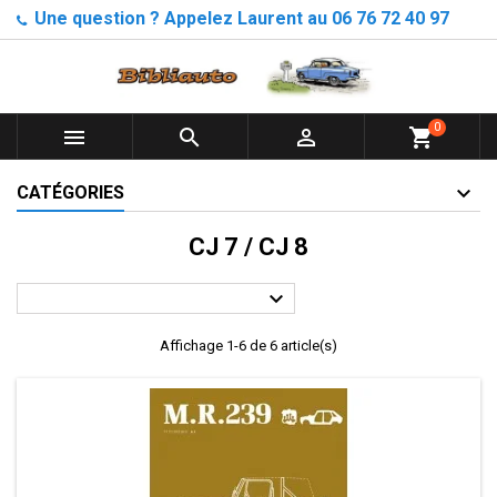
Une question ? Appelez Laurent au 06 76 72 40 97
0



shopping_cart
CATÉGORIES
CJ 7 / CJ 8

Affichage 1-6 de 6 article(s)