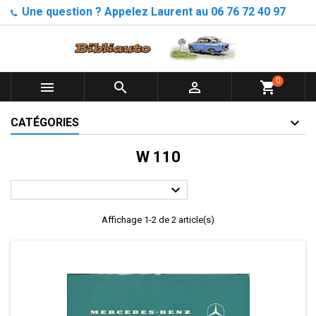
Une question ? Appelez Laurent au 06 76 72 40 97
0



shopping_cart
CATÉGORIES
W 110

Affichage 1-2 de 2 article(s)