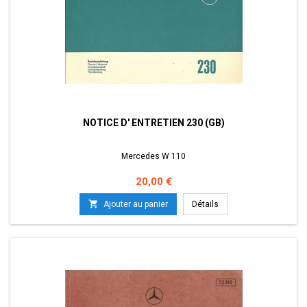
NOTICE D' ENTRETIEN 230 (GB)
Mercedes W 110
Prix
20,00 €

Ajouter au panier
Détails