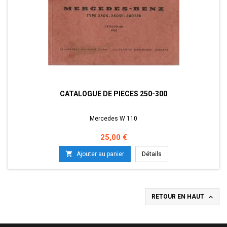
CATALOGUE DE PIECES 250-300
Mercedes W 110
Prix
25,00 €

Ajouter au panier
Détails

RETOUR EN HAUT