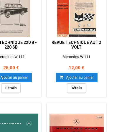
TECHNIQUE 220 B -
REVUE TECHNIQUE AUTO
220 SB
VOLT
ercedes W 111
Mercedes W 111
Prix
Prix
25,00 €
12,00 €

Ajouter au panier
Ajouter au panier
Détails
Détails