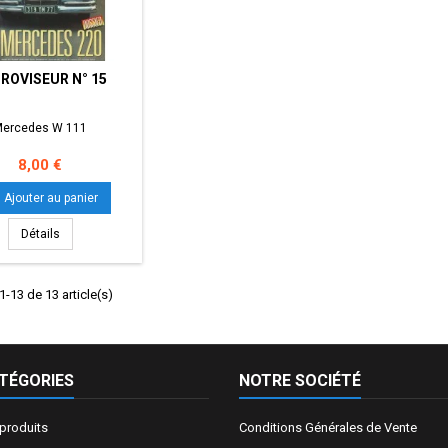
ROVISEUR N° 15
ercedes W 111
Prix
8,00 €
Ajouter au panier
Détails
1-13 de 13 article(s)
TÉGORIES
NOTRE SOCIÉTÉ
produits
Conditions Générales de Vente