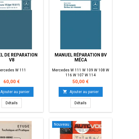
L DE REPARATION
MANUEL RÉPARATION BV
V8
MÉCA
ercedes W 111
Mercedes W 111 W 109 W 108 W
116 W 107 W 114
Prix
Prix
60,00 €
50,00 €

Ajouter au panier
Ajouter au panier
Détails
Détails
Nouveau