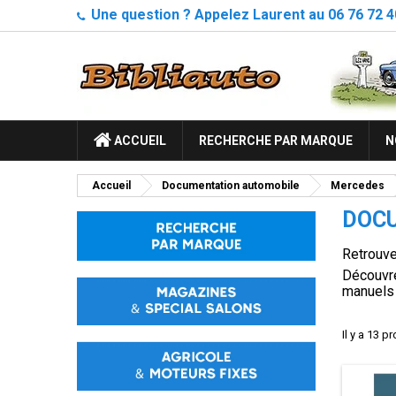
Une question ? Appelez Laurent au 06 76 72 4
ACCUEIL
RECHERCHE PAR MARQUE
N
Accueil
Documentation automobile
Mercedes
DOCU
Retrouve
Découvre
manuels 
Il y a 13 p