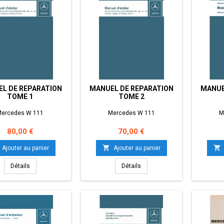
L DE REPARATION
MANUEL DE REPARATION
MANUE
TOME 1
TOME 2
ercedes W 111
Mercedes W 111
M
Prix
Prix
80,00 €
70,00 €


Ajouter au panier
Ajouter au panier
Détails
Détails