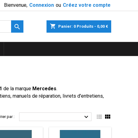
Bienvenue,
Connexion
ou
Créez votre compte

shopping_cart
Panier:
0
Produits - 0,00 €
1
de la marque
Mercedes
.
ens, manuels de réparation, livrets d'entretiens,



rier par :