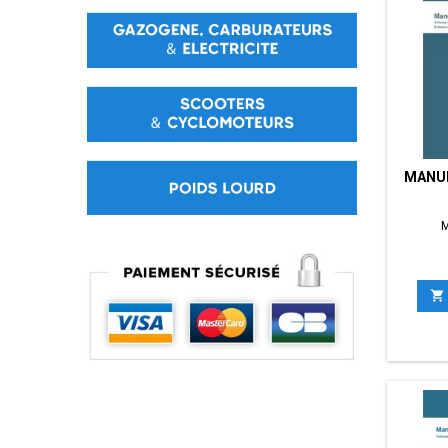
MANUE
M
