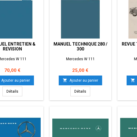
EL ENTRETIEN &
MANUEL TECHNIQUE 280 /
REVUE 
REVISION
300
ercedes W 111
Mercedes W 111
M
Prix
Prix
70,00 €
25,00 €


Ajouter au panier
Ajouter au panier
Détails
Détails