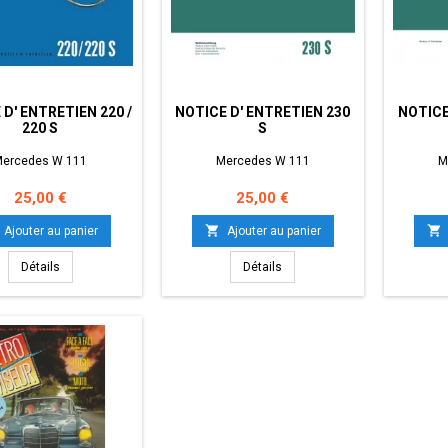
D' ENTRETIEN 220 /
NOTICE D' ENTRETIEN 230
NOTICE
220 S
S
ercedes W 111
Mercedes W 111
M
Prix
Prix
25,00 €
25,00 €


Ajouter au panier
Ajouter au panier
Détails
Détails