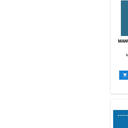
MANU
M
