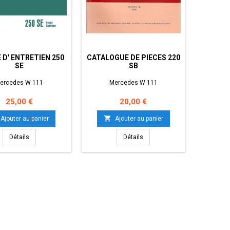
 D' ENTRETIEN 250
CATALOGUE DE PIECES 220
SE
SB
ercedes W 111
Mercedes W 111
Prix
Prix
25,00 €
20,00 €

Ajouter au panier
Ajouter au panier
Détails
Détails