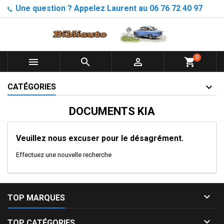
Une question ? Appelez Laurent au 06 76 72 40 97
0



shopping_cart
CATÉGORIES
DOCUMENTS KIA
Veuillez nous excuser pour le désagrément.
Effectuez une nouvelle recherche

TOP MARQUES

TOP CATÉGORIES