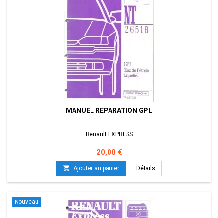
MANUEL REPARATION GPL
Renault EXPRESS
Prix
20,00 €

Ajouter au panier
Détails
Nouveau