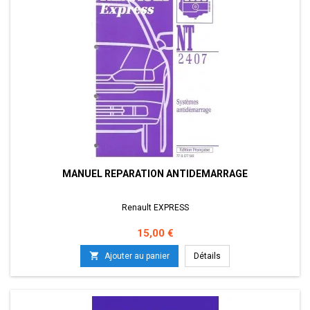
MANUEL REPARATION ANTIDEMARRAGE
Renault EXPRESS
Prix
15,00 €

Ajouter au panier
Détails