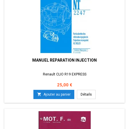
MANUEL REPARATION INJECTION
Renault CLIO R19 EXPRESS
Prix
25,00 €

Ajouter au panier
Détails