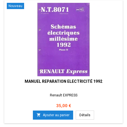
Nouveau
MANUEL REPARATION ELECTRICITÉ 1992
Renault EXPRESS
Prix
35,00 €

Ajouter au panier
Détails