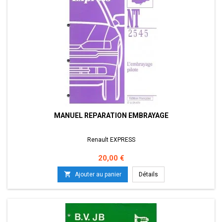
MANUEL REPARATION EMBRAYAGE
Renault EXPRESS
Prix
20,00 €

Ajouter au panier
Détails