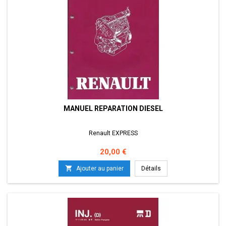
MANUEL REPARATION DIESEL
Renault EXPRESS
Prix
20,00 €

Ajouter au panier
Détails