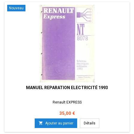
Nouveau
MANUEL REPARATION ELECTRICITÉ 1993
Renault EXPRESS
Prix
35,00 €

Ajouter au panier
Détails