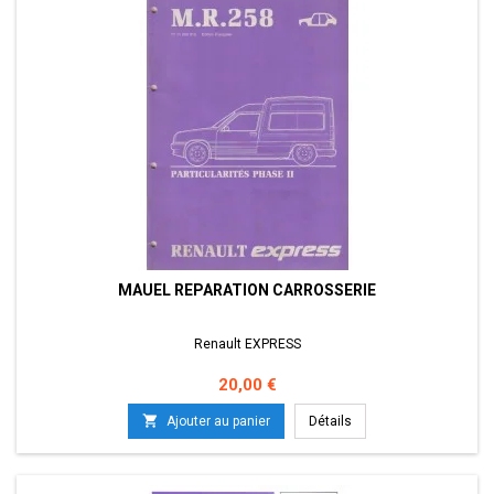
MAUEL REPARATION CARROSSERIE
Renault EXPRESS
Prix
20,00 €

Ajouter au panier
Détails