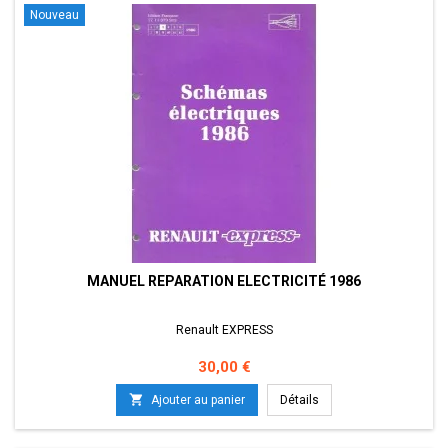
Nouveau
MANUEL REPARATION ELECTRICITÉ 1986
Renault EXPRESS
Prix
30,00 €

Ajouter au panier
Détails