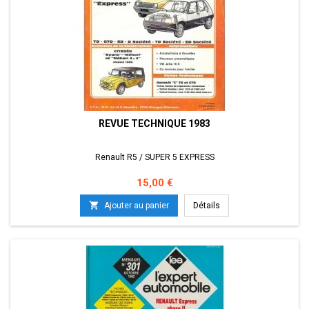
REVUE TECHNIQUE 1983
Renault R5 / SUPER 5 EXPRESS
Prix
15,00 €

Ajouter au panier
Détails