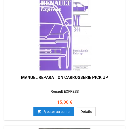
MANUEL REPARATION CARROSSERIE PICK UP
Renault EXPRESS
Prix
15,00 €

Ajouter au panier
Détails