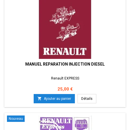
MANUEL REPARATION INJECTION DIESEL
Renault EXPRESS
Prix
25,00 €

Ajouter au panier
Détails
Nouveau