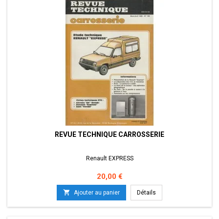
REVUE TECHNIQUE CARROSSERIE
Renault EXPRESS
Prix
20,00 €

Ajouter au panier
Détails