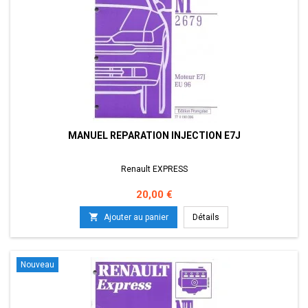
MANUEL REPARATION INJECTION E7J
Renault EXPRESS
Prix
20,00 €

Ajouter au panier
Détails
Nouveau