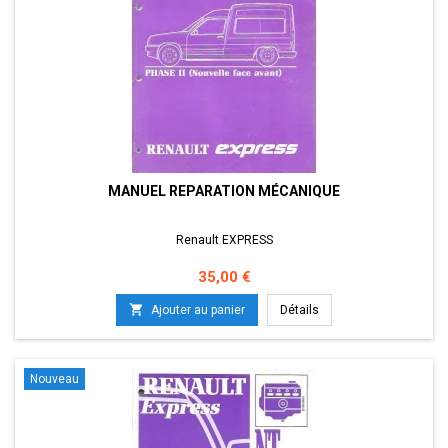
MANUEL REPARATION MÉCANIQUE
Renault EXPRESS
Prix
35,00 €

Ajouter au panier
Détails
Nouveau