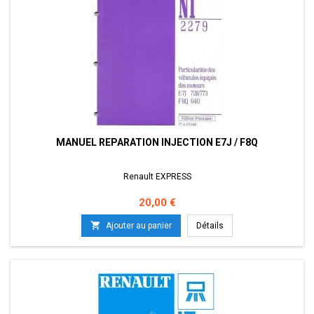
MANUEL REPARATION INJECTION E7J / F8Q
Renault EXPRESS
Prix
20,00 €

Ajouter au panier
Détails