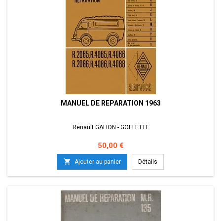
MANUEL DE REPARATION 1963
Renault GALION - GOELETTE
Prix
50,00 €

Ajouter au panier
Détails