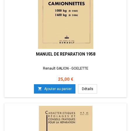
MANUEL DE REPARATION 1958
Renault GALION - GOELETTE
Prix
25,00 €

Ajouter au panier
Détails