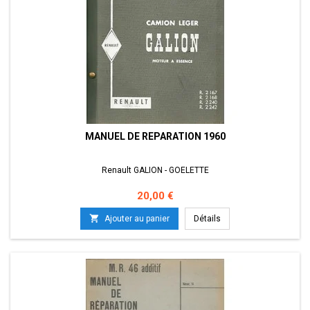
MANUEL DE REPARATION 1960
Renault GALION - GOELETTE
Prix
20,00 €

Ajouter au panier
Détails