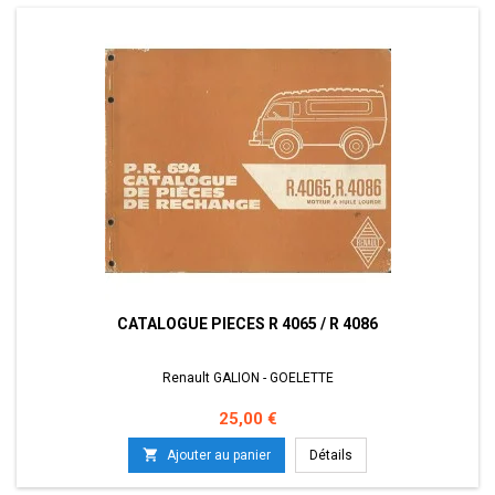
CATALOGUE PIECES R 4065 / R 4086
Renault GALION - GOELETTE
Prix
25,00 €

Ajouter au panier
Détails