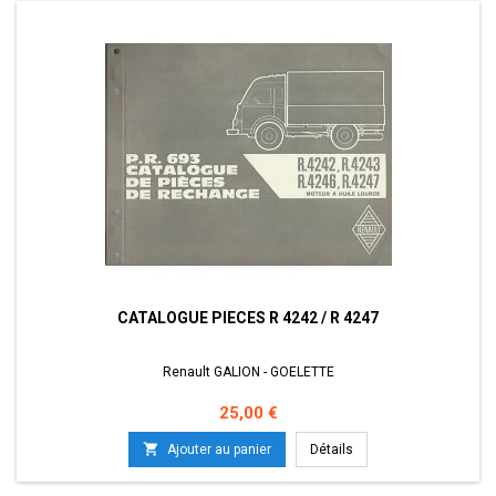
CATALOGUE PIECES R 4242 / R 4247
Renault GALION - GOELETTE
Prix
25,00 €

Ajouter au panier
Détails