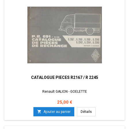
CATALOGUE PIECES R2167 / R 2245
Renault GALION - GOELETTE
Prix
25,00 €

Ajouter au panier
Détails