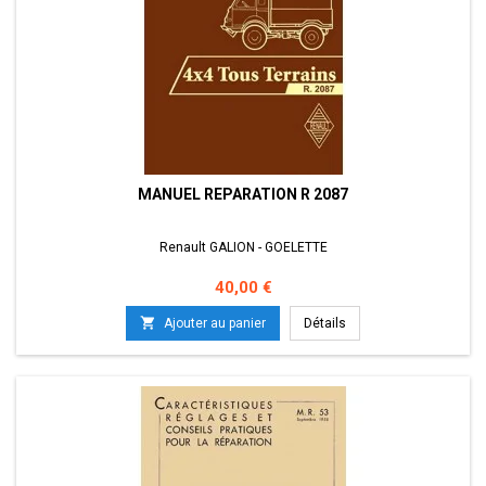
MANUEL REPARATION R 2087
Renault GALION - GOELETTE
Prix
40,00 €

Ajouter au panier
Détails