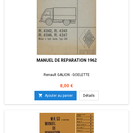
MANUEL DE REPARATION 1962
Renault GALION - GOELETTE
Prix
8,00 €

Ajouter au panier
Détails