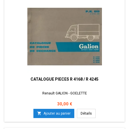
CATALOGUE PIECES R 4168 / R 4245
Renault GALION - GOELETTE
Prix
30,00 €

Ajouter au panier
Détails