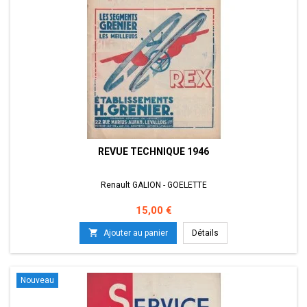
REVUE TECHNIQUE 1946
Renault GALION - GOELETTE
Prix
15,00 €

Ajouter au panier
Détails
Nouveau