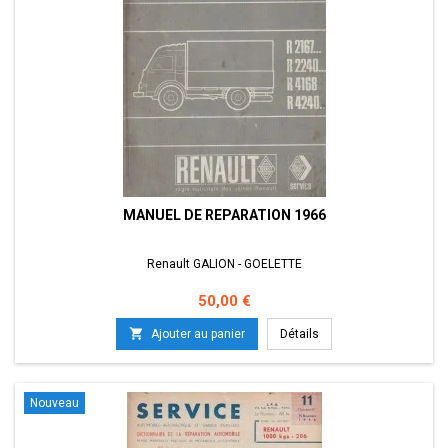
MANUEL DE REPARATION 1966
Renault GALION - GOELETTE
Prix
50,00 €

Ajouter au panier
Détails
Nouveau