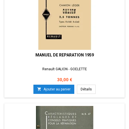
MANUEL DE REPARATION 1959
Renault GALION - GOELETTE
Prix
30,00 €

Ajouter au panier
Détails