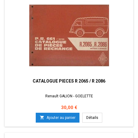
CATALOGUE PIECES R 2065 / R 2086
Renault GALION - GOELETTE
Prix
30,00 €

Ajouter au panier
Détails