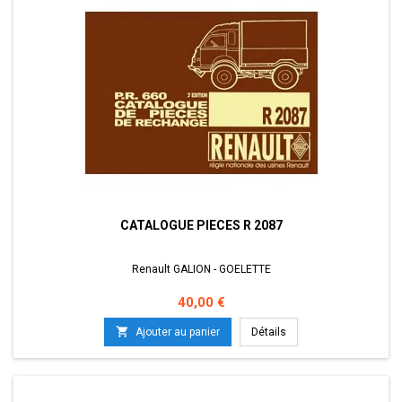
CATALOGUE PIECES R 2087
Renault GALION - GOELETTE
Prix
40,00 €

Ajouter au panier
Détails