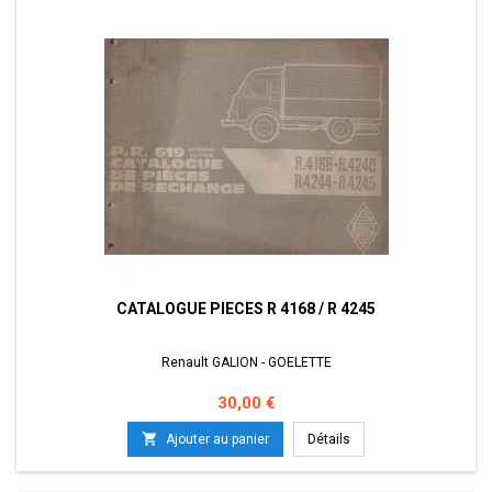
CATALOGUE PIECES R 4168 / R 4245
Renault GALION - GOELETTE
Prix
30,00 €

Ajouter au panier
Détails