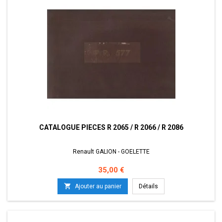
CATALOGUE PIECES R 2065 / R 2066 / R 2086
Renault GALION - GOELETTE
Prix
35,00 €

Ajouter au panier
Détails