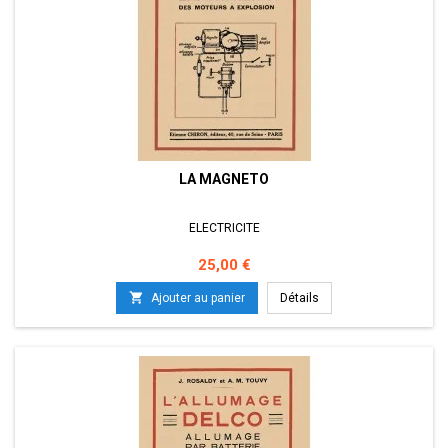
LA MAGNETO
ELECTRICITE
Prix
25,00 €

Ajouter au panier
Détails