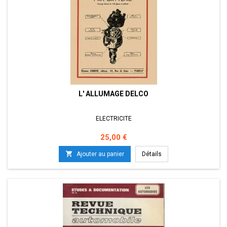
L' ALLUMAGE DELCO
ELECTRICITE
Prix
25,00 €

Ajouter au panier
Détails