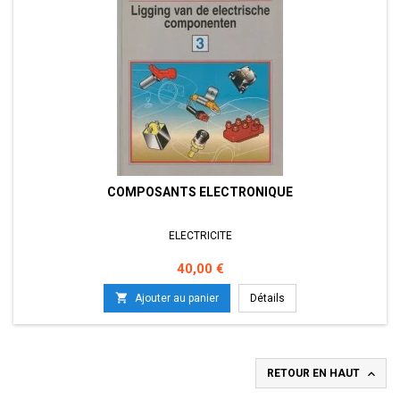
COMPOSANTS ELECTRONIQUE
ELECTRICITE
Prix
40,00 €

Ajouter au panier
Détails

RETOUR EN HAUT