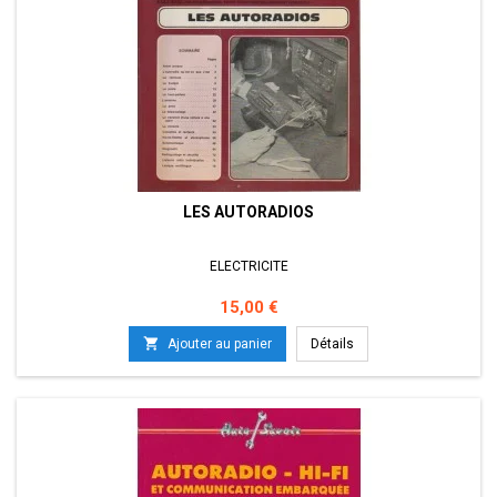
LES AUTORADIOS
ELECTRICITE
Prix
15,00 €

Ajouter au panier
Détails