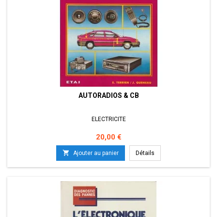
AUTORADIOS & CB
ELECTRICITE
Prix
20,00 €

Ajouter au panier
Détails