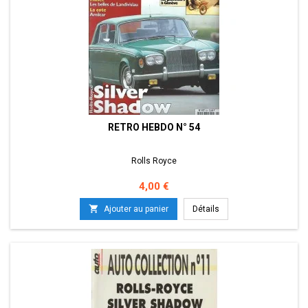
RETRO HEBDO N° 54
Rolls Royce
Prix
4,00 €

Ajouter au panier
Détails