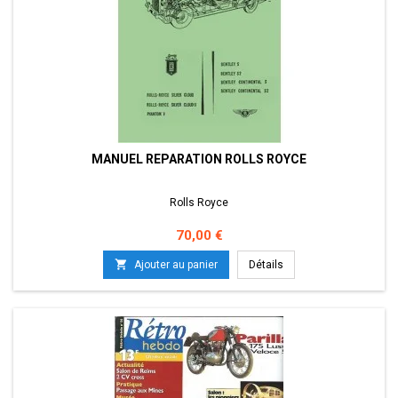
MANUEL REPARATION ROLLS ROYCE
Rolls Royce
Prix
70,00 €

Ajouter au panier
Détails