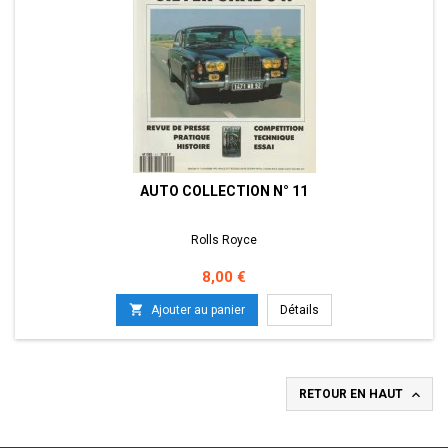
AUTO COLLECTION N° 11
Rolls Royce
Prix
8,00 €

Ajouter au panier
Détails

RETOUR EN HAUT