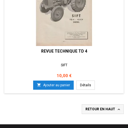
REVUE TECHNIQUE TD 4
SIFT
Prix
10,00 €

Ajouter au panier
Détails

RETOUR EN HAUT