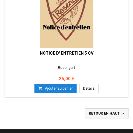
NOTICE D' ENTRETIEN 5 CV
Rosengart
Prix
25,00 €

Ajouter au panier
Détails

RETOUR EN HAUT