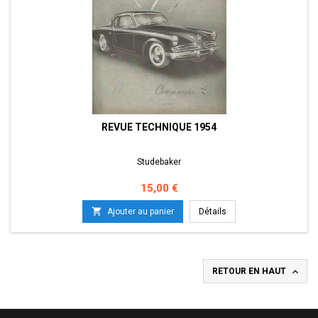
REVUE TECHNIQUE 1954
Studebaker
Prix
15,00 €

Ajouter au panier
Détails

RETOUR EN HAUT