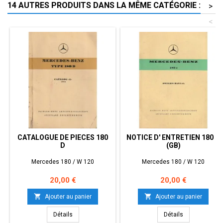
14 AUTRES PRODUITS DANS LA MÊME CATÉGORIE :
>
<
CATALOGUE DE PIECES 180
NOTICE D' ENTRETIEN 180 C
D
(GB)
Mercedes 180 / W 120
Mercedes 180 / W 120
Prix
Prix
20,00 €
20,00 €


Ajouter au panier
Ajouter au panier
Détails
Détails