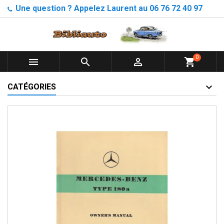
Une question ? Appelez Laurent au 06 76 72 40 97
0



shopping_cart
CATÉGORIES