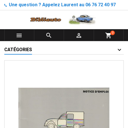
Une question ? Appelez Laurent au 06 76 72 40 97
0



shopping_cart
CATÉGORIES