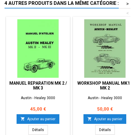
4 AUTRES PRODUITS DANS LA MÊME CATÉGORIE :
>
<
MANUEL REPARATION MK 2 /
WORKSHOP MANUAL MK1 /
MK 3
MK 2
Austin - Healey 3000
Austin - Healey 3000
Prix
Prix
45,00 €
50,00 €


Ajouter au panier
Ajouter au panier
Détails
Détails