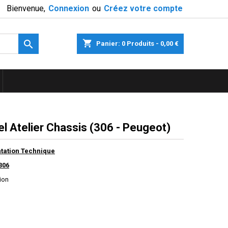
Bienvenue,
Connexion
ou
Créez votre compte

shopping_cart
Panier:
0
Produits - 0,00 €
l Atelier Chassis (306 - Peugeot)
ation Technique
306
ion