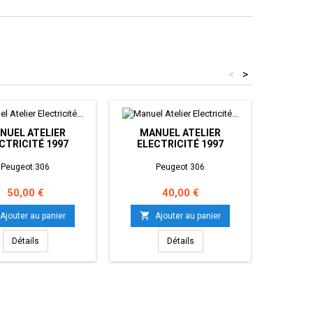
<
>
NUEL ATELIER
MANUEL ATELIER
CTRICITÉ 1997
ELECTRICITÉ 1997
MANUEL
Peugeot 306
Peugeot 306
Prix
Prix
50,00 €
40,00 €

Ajouter au panier
Ajouter au panier

Détails
Détails