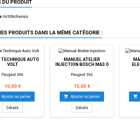
S DU PRODUIT
e
mr306chassis
RES PRODUITS DANS LA MÊME CATÉGORIE :
 TECHNIQUE AUTO
MANUEL ATELIER
MA
VOLT
INJECTION BOSCH MA3.0
ELE
Peugeot 306
Peugeot 306
Prix
Prix
10,00 €
15,00 €


Ajouter au panier
Ajouter au panier
Détails
Détails