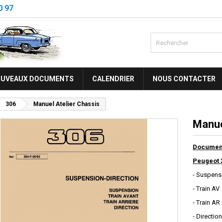
0 97
UVEAUX DOCUMENTS
CALENDRIER
NOUS CONTACTER
306
Manuel Atelier Chassis
Manue
Document
Peugeot 
- Suspens
- Train AV
- Train AR
- Direction