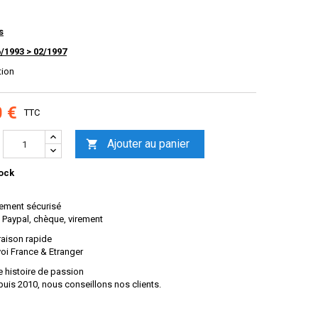
s
6/1993 > 02/1997
tion
0 €
TTC
Ajouter au panier

ock
ement sécurisé
 Paypal, chèque, virement
raison rapide
oi France & Etranger
 histoire de passion
uis 2010, nous conseillons nos clients.