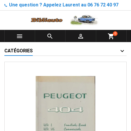
Une question ? Appelez Laurent au 06 76 72 40 97
0



shopping_cart
CATÉGORIES