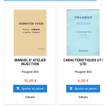
<
MANUEL D' ATELIER
CARACTERISTIQUES U7 /
INJECTION
U7D
Peugeot 404
Peugeot 404
Prix
Prix
35,00 €
6,00 €


Ajouter au panier
Ajouter au panier
Détails
Détails