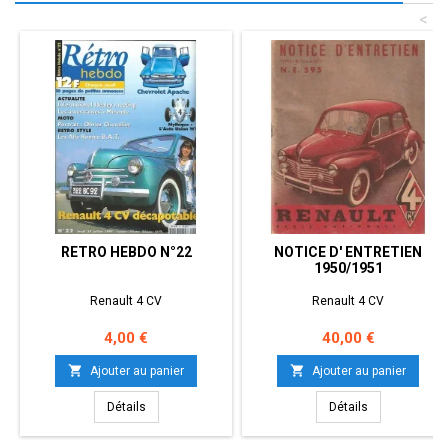
<
RETRO HEBDO N°22
NOTICE D' ENTRETIEN
1950/1951
Renault 4 CV
Renault 4 CV
Prix
Prix
4,00 €
40,00 €


Ajouter au panier
Ajouter au panier
Détails
Détails