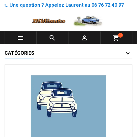
Une question ? Appelez Laurent au 06 76 72 40 97
0



shopping_cart
CATÉGORIES