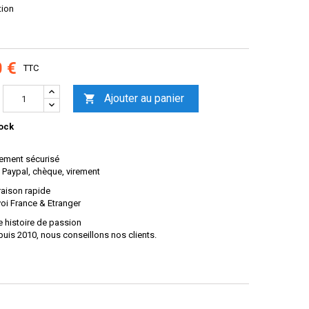
tion
0 €
TTC
Ajouter au panier

ock
ement sécurisé
 Paypal, chèque, virement
raison rapide
oi France & Etranger
 histoire de passion
uis 2010, nous conseillons nos clients.