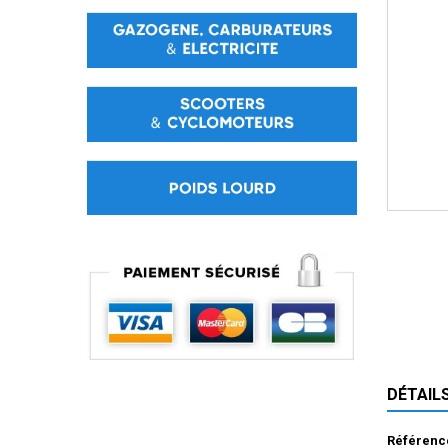
DÉTAIL
Référenc