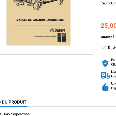
Reproduc
25,0
Quantité

En st
Pai
CB,
Liv
Env
Une
Dep
S DU PRODUIT
e
504pickupcarross