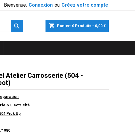
Bienvenue,
Connexion
ou
Créez votre compte

shopping_cart
Panier:
0
Produits - 0,00 €
l Atelier Carrosserie (504 -
ot)
eparation
ie & Electricité
504 Pick Up
9/1980