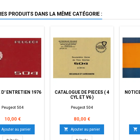
RES PRODUITS DANS LA MÊME CATÉGORIE :
 D' ENTRETIEN 1976
CATALOGUE DE PIECES ( 4
NOTICE
CYL ET V6 )
Peugeot 504
Peugeot 504
Prix
Prix
10,00 €
80,00 €


Ajouter au panier
Ajouter au panier