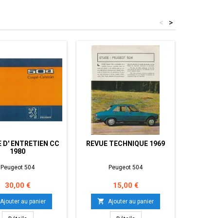
<
>
MAN
C

 D' ENTRETIEN CC
REVUE TECHNIQUE 1969
1980
Peugeot 504
Peugeot 504
Prix
Prix
30,00 €
15,00 €

Ajouter au panier
Ajouter au panier