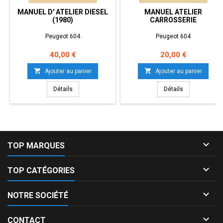
MANUEL D' ATELIER DIESEL
MANUEL ATELIER
(1980)
CARROSSERIE
Peugeot 604
Peugeot 604
Prix
Prix
40,00 €
20,00 €


Ajouter au panier
Ajouter au panier
Détails
Détails

TOP MARQUES

TOP CATÉGORIES

NOTRE SOCIÉTÉ

CONTACT