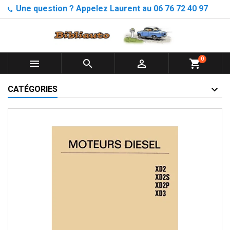
Une question ? Appelez Laurent au 06 76 72 40 97
0



shopping_cart
CATÉGORIES