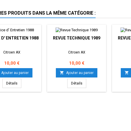
RES PRODUITS DANS LA MÊME CATÉGORIE :
 D' ENTRETIEN 1988
REVUE TECHNIQUE 1989
REVUE
Citroen AX
Citroen AX
Prix
Prix
10,00 €
10,00 €


Ajouter au panier
Ajouter au panier
Détails
Détails