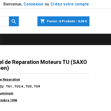
Bienvenue,
Connexion
ou
Créez votre compte

shopping_cart
Panier:
0
Produits - 0,00 €
l de Reparation Moteurs TU (SAXO
oen)
e Reparation
TU
: TU1 , TU2.4 , TU3 , TU9
luminium
ctobre 1996