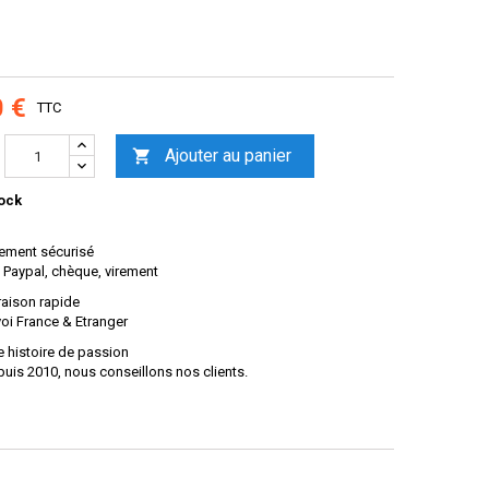
0 €
TTC
Ajouter au panier

ock
ement sécurisé
 Paypal, chèque, virement
raison rapide
oi France & Etranger
 histoire de passion
uis 2010, nous conseillons nos clients.