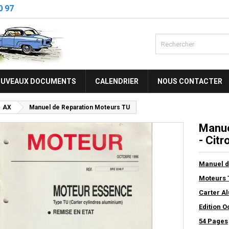
0 97
UVEAUX DOCUMENTS
CALENDRIER
NOUS CONTACTER
AX
Manuel de Reparation Moteurs TU
Manue
- Citr
Manuel d
Moteurs 
Carter A
Edition O
54 Pages