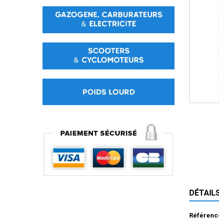
DÉTAIL
Référenc