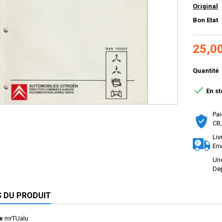
Original
Bon Etat
25,0
Quantité

En st
Pai
CB,
Liv
Env
Une
Dep
S DU PRODUIT
e
mrTUalu