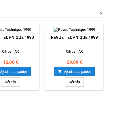
<
>
 TECHNIQUE 1990
REVUE TECHNIQUE 1999
MANUEL
M
Citroen AX
Citroen AX
Prix
Prix
12,00 €
20,00 €


Ajouter au panier
Ajouter au panier
Détails
Détails