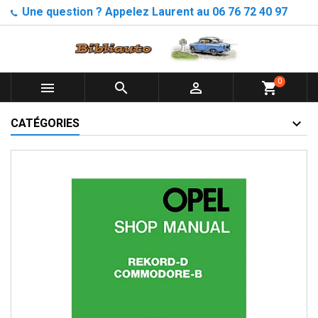
Une question ? Appelez Laurent au 06 76 72 40 97
0



shopping_cart
CATÉGORIES