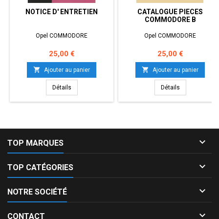
NOTICE D' ENTRETIEN
CATALOGUE PIECES
COMMODORE B
Opel COMMODORE
Opel COMMODORE
Prix
Prix
25,00 €
25,00 €


Ajouter au panier
Ajouter au panier
Détails
Détails

TOP MARQUES

TOP CATÉGORIES

NOTRE SOCIÉTÉ

CONTACT