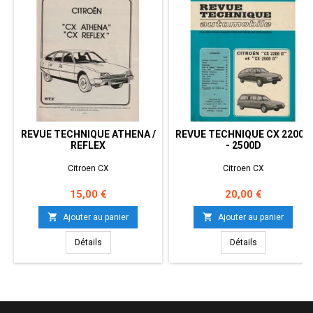
REVUE TECHNIQUE ATHENA /
REVUE TECHNIQUE CX 2200D
REFLEX
- 2500D
Citroen CX
Citroen CX
Prix
Prix
15,00 €
20,00 €


Ajouter au panier
Ajouter au panier
Détails
Détails