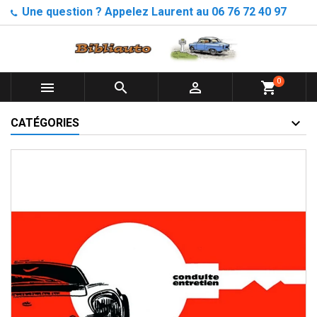
Une question ? Appelez Laurent au 06 76 72 40 97
0



shopping_cart
CATÉGORIES