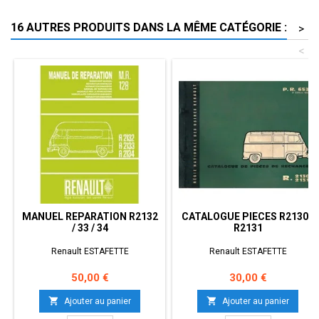
16 AUTRES PRODUITS DANS LA MÊME CATÉGORIE :
>
<
MANUEL REPARATION R2132
CATALOGUE PIECES R2130 /
/ 33 / 34
R2131
Renault ESTAFETTE
Renault ESTAFETTE
Prix
Prix
50,00 €
30,00 €


Ajouter au panier
Ajouter au panier