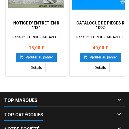
NOTICE D' ENTRETIEN R
CATALOGUE DE PIECES R
1131
1092
Renault FLORIDE - CARAVELLE
Renault FLORIDE - CARAVELLE
Prix
Prix
15,00 €
40,00 €


Ajouter au panier
Ajouter au panier
Détails
Détails

TOP MARQUES

TOP CATÉGORIES
