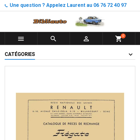
Une question ? Appelez Laurent au 06 76 72 40 97
0



shopping_cart
CATÉGORIES