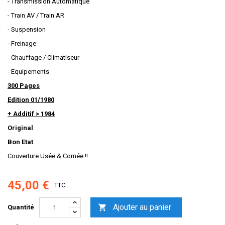
- Transmission Automatique
- Train AV / Train AR
- Suspension
- Freinage
- Chauffage / Climatiseur
- Equipements
300 Pages
Edition 01/1980
+ Additif > 1984
Original
Bon Etat
Couverture Usée & Cornée !!
45,00 €
TTC
Ajouter au panier

Quantité