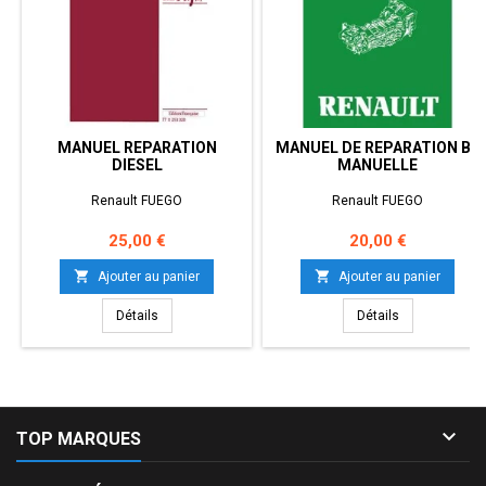
MANUEL REPARATION
MANUEL DE REPARATION BV
DIESEL
MANUELLE
Renault FUEGO
Renault FUEGO
Prix
Prix
25,00 €
20,00 €


Ajouter au panier
Ajouter au panier
Détails
Détails

TOP MARQUES