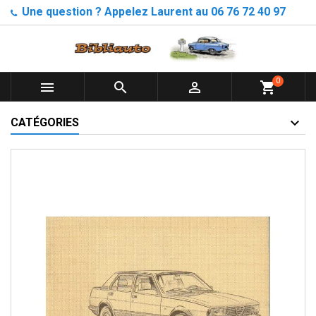
Une question ? Appelez Laurent au 06 76 72 40 97
0



shopping_cart
CATÉGORIES