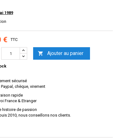
ai 1989
tion
0 €
TTC
Ajouter au panier

ock
ement sécurisé
 Paypal, chèque, virement
raison rapide
oi France & Etranger
 histoire de passion
uis 2010, nous conseillons nos clients.