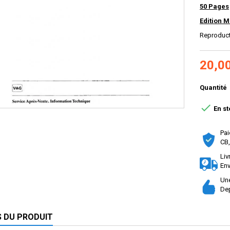
50 Pages
Edition M
Reproduc
20,0
Quantité

En st
Pai
CB,
Liv
Env
Une
Dep
S DU PRODUIT