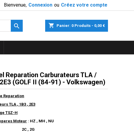
Bienvenue,
Connexion
ou
Créez votre compte

shopping_cart
Panier:
0
Produits - 0,00 €
l Reparation Carburateurs TLA /
 2E3 (GOLF II (84-91) - Volkswagen)
e Reparation
urs TLA , 1B3 , 2E3
ge TSZ-H
Reperes Moteur
: HZ , MH , NU
 , 2G