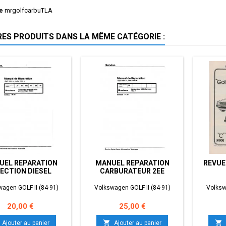
e
mrgolfcarbuTLA
RES PRODUITS DANS LA MÊME CATÉGORIE :
UEL REPARATION
MANUEL REPARATION
REVUE
JECTION DIESEL
CARBURATEUR 2EE
agen GOLF II (84-91)
Volkswagen GOLF II (84-91)
Volksw
Prix
Prix
20,00 €
25,00 €


Ajouter au panier
Ajouter au panier