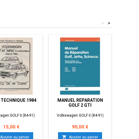
<
>
 TECHNIQUE 1984
MANUEL REPARATION
MANUE
GOLF 2 GTI
agen GOLF II (84-91)
Volkswagen GOLF II (84-91)
Volkswa
Prix
Prix
15,00 €
90,00 €


Ajouter au panier
Ajouter au panier