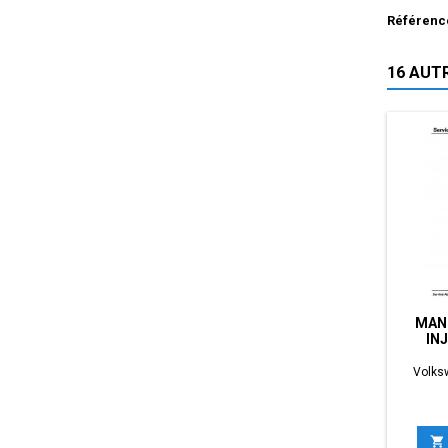
Référenc
16 AUT
MAN
IN
Volksw
