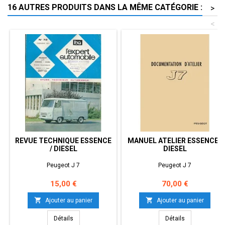
16 AUTRES PRODUITS DANS LA MÊME CATÉGORIE :
>
<
REVUE TECHNIQUE ESSENCE
MANUEL ATELIER ESSENCE /
/ DIESEL
DIESEL
Peugeot J 7
Peugeot J 7
Prix
Prix
15,00 €
70,00 €


Ajouter au panier
Ajouter au panier
Détails
Détails