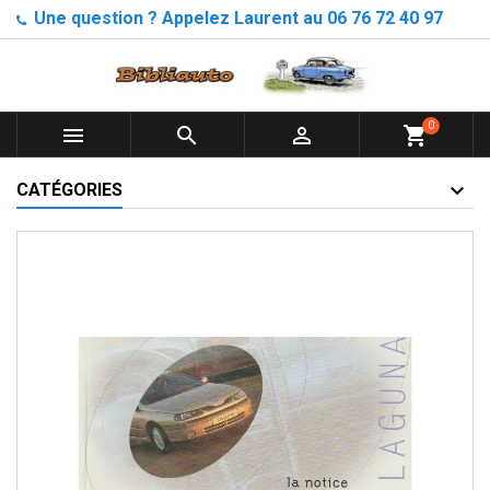
Une question ? Appelez Laurent au 06 76 72 40 97
0



shopping_cart
CATÉGORIES