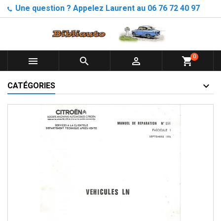
Une question ? Appelez Laurent au 06 76 72 40 97
0



shopping_cart
CATÉGORIES