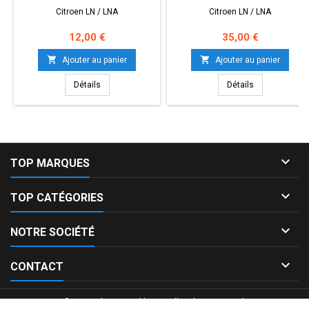
Citroen LN / LNA
Citroen LN / LNA
Prix
Prix
12,00 €
35,00 €


Ajouter au panier
Ajouter au panier
Détails
Détails

TOP MARQUES

TOP CATÉGORIES

NOTRE SOCIÉTÉ

CONTACT
© Copyright 2026 Bibliauto. All Rights Reserved.