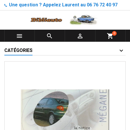
Une question ? Appelez Laurent au 06 76 72 40 97
0



shopping_cart
CATÉGORIES