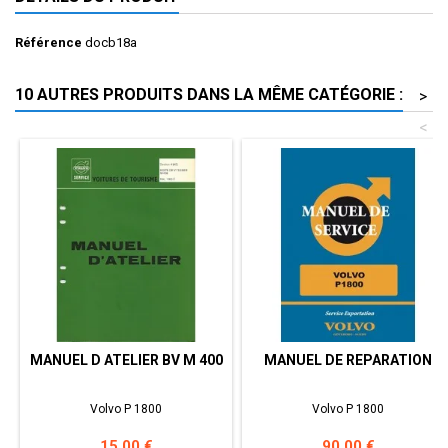
Référence
docb18a
10 AUTRES PRODUITS DANS LA MÊME CATÉGORIE :
>
<
MANUEL D ATELIER BV M 400
MANUEL DE REPARATION
Volvo P 1800
Volvo P 1800
Prix
Prix
15,00 €
90,00 €