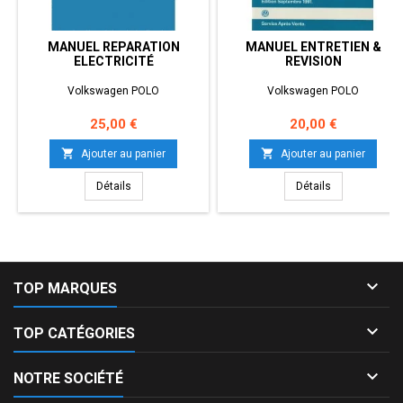
MANUEL REPARATION
MANUEL ENTRETIEN &
ELECTRICITÉ
REVISION
Volkswagen POLO
Volkswagen POLO
Prix
Prix
25,00 €
20,00 €


Ajouter au panier
Ajouter au panier
Détails
Détails

TOP MARQUES

TOP CATÉGORIES

NOTRE SOCIÉTÉ