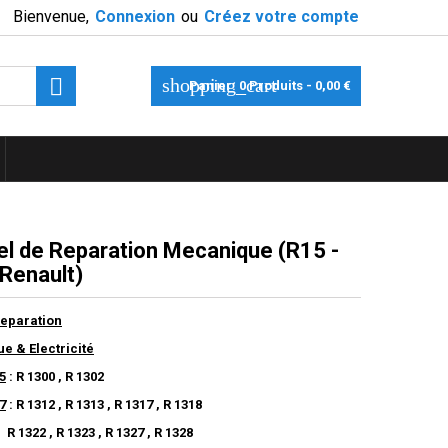
Bienvenue,
Connexion
ou
Créez votre compte

shopping_cart
Panier:
0
Produits - 0,00 €
l de Reparation Mecanique (R15 -
 Renault)
eparation
e & Electricité
5
: R 1300 , R 1302
7
: R 1312 , R 1313 , R 1317 , R 1318
, R 1323 , R 1327 , R 1328