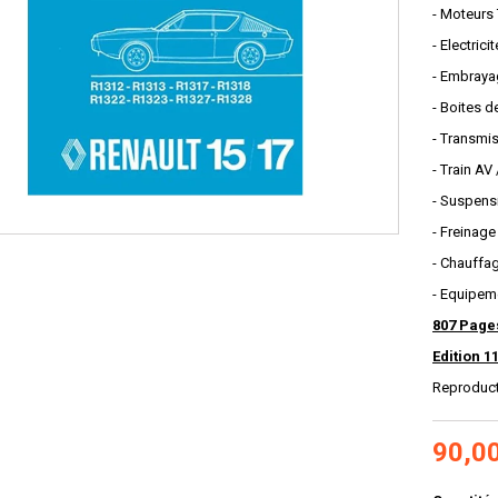
- Moteurs 
- Electric
- Embraya
- Boites d
- Transmi
- Train AV
- Suspens
- Freinage
- Chauffag
- Equipem
807 Page
Edition 1
Reproduc
90,0