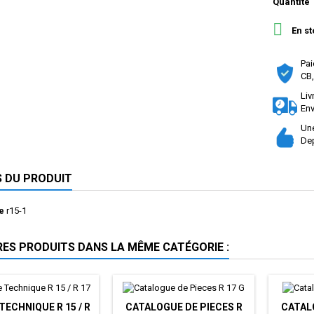
Quantité

En st
Pai
CB,
Liv
Env
Une
Dep
S DU PRODUIT
e
r15-1
RES PRODUITS DANS LA MÊME CATÉGORIE :
TECHNIQUE R 15 / R
CATALOGUE DE PIECES R
CATAL