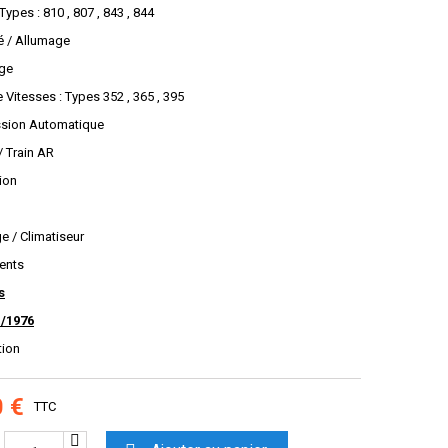
Types : 810 , 807 , 843 , 844
ité / Allumage
ge
e Vitesses : Types 352 , 365 , 395
ssion Automatique
 / Train AR
ion
e / Climatiseur
ents
s
1/1976
tion
0 €
TTC