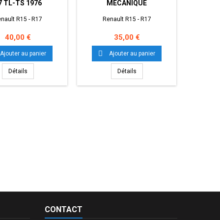
7 TL-TS 1976
MECANIQUE
nault R15 - R17
Renault R15 - R17
Ren
Prix
Prix
40,00 €
35,00 €


Ajouter au panier
Ajouter au panier
Détails
Détails
CONTACT