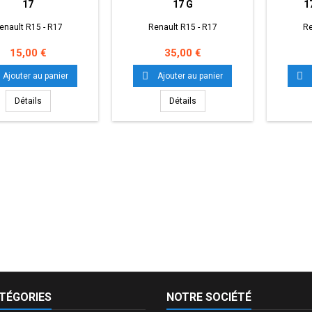
17
17 G
1
enault R15 - R17
Renault R15 - R17
Re
Prix
Prix
15,00 €
35,00 €


Ajouter au panier
Ajouter au panier
Détails
Détails
TÉGORIES
NOTRE SOCIÉTÉ