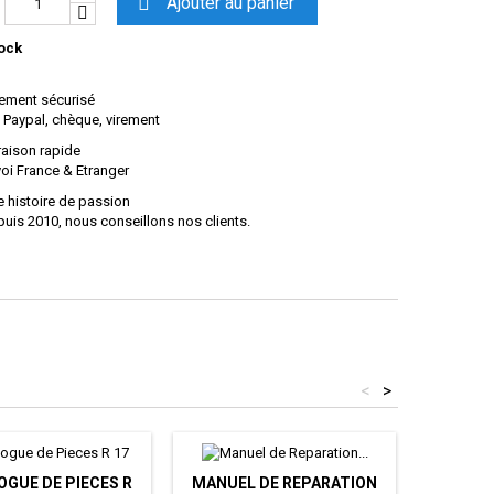

Ajouter au panier
ock
ement sécurisé
 Paypal, chèque, virement
raison rapide
oi France & Etranger
 histoire de passion
uis 2010, nous conseillons nos clients.
<
>
OGUE DE PIECES R
MANUEL DE REPARATION
CATALO