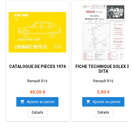
CATALOGUE DE PIECES 1974
FICHE TECHNIQUE SOLEX 35
DITA
Renault R16
Renault R16
Prix
Prix
40,00 €
5,00 €


Ajouter au panier
Ajouter au panier
Détails
Détails