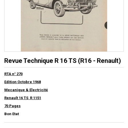
Revue Technique R 16 TS (R16 - Renault)
RTA n° 270
Edition Octobre 1968
Mecanique & Electricité
Renault 16 TS R 1151
70 Pages
Bon Etat