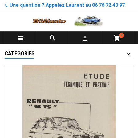
Une question ? Appelez Laurent au 06 76 72 40 97
0



shopping_cart
CATÉGORIES